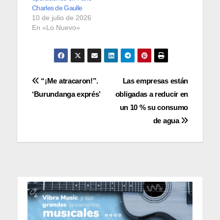
Charles de Gaulle
10 de julio de 2026
En «Lo Nuevo»
Navegación
“¡Me atracaron!”.
Las empresas están
‘Burundanga exprés’
obligadas a reducir en
de
un 10 % su consumo
entradas
de agua