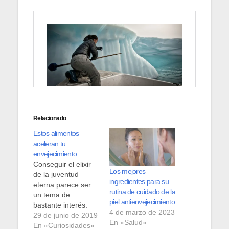
Relacionado
Estos alimentos
aceleran tu
envejecimiento
Conseguir el elixir
Los mejores
de la juventud
ingredientes para su
eterna parece ser
rutina de cuidado de la
un tema de
piel antienvejecimiento
bastante interés.
4 de marzo de 2023
Cremas, jarabes y
29 de junio de 2019
En «Salud»
cirugías son
En «Curiosidades»