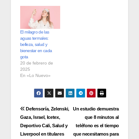
algunas de las
opciones en la
industria que
prometen dar este
resultado. Sin
El milagro de las
embargo, ¿qué
aguas termales:
pensarías si te
belleza, salud y
decimos que una
bienestar en cada
solución efectiva
gota
puede esconderse
20 de febrero de
en los alimentos?
2025
Por increíble que
En «Lo Nuevo»
parezca,…
Navegación
Defensoría, Zelenski,
Un estudio demuestra
Gaza, Israel, Icetex,
que 8 minutos al
de
Deportivo Cali, Salud y
teléfono es el tiempo
entradas
Liverpool en titulares
que necesitamos para