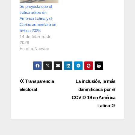
Se proyecta que el
tráfico aéreo en
América Latina y el
Caribe aumentará un
5% en 2025
14 de febrero de
2026
En «Lo Nuevo»
Navegación
Transparencia
La inclusión, la más
electoral
damnificada por el
de
COVID-19 en América
entradas
Latina