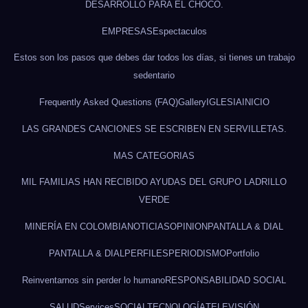
DESARROLLO PARA EL CHOCÓ.
EMPRESAS
Espectaculos
Estos son los pasos que debes dar todos los días, si tienes un trabajo
sedentario
Frequently Asked Questions (FAQ)
Gallery
IGLESIA
INICIO
LAS GRANDES CANCIONES SE ESCRIBEN EN SERVILLETAS.
MAS CATEGORIAS
MIL FAMILIAS HAN RECIBIDO AYUDAS DEL GRUPO LADRILLO
VERDE
MINERÍA EN COLOMBIA
NOTICIAS
OPINION
PANTALLA & DIAL
PANTALLA & DIAL
PERFILES
PERIODISMO
Portfolio
Reinventarnos sin perder lo humano
RESPONSABILIDAD SOCIAL
SALUD
Services
SOCIAL
TECNOLOGÍA
TELEVISIÓN