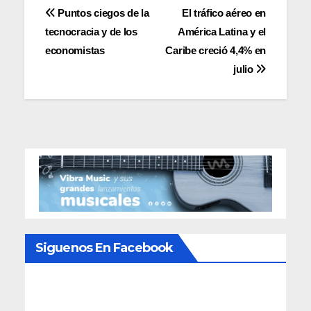
Navegación
Puntos ciegos de la
El tráfico aéreo en
tecnocracia y de los
América Latina y el
de
economistas
Caribe creció 4,4% en
entradas
julio
Siguenos En Facebook