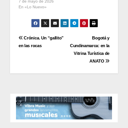
7 de mayo de 2026
En «Lo Nuevo»
Navegación
Crónica. Un “gallito”
Bogotá y
en las rocas
Cundinamarca: en la
de
Vitrina Turística de
entradas
ANATO