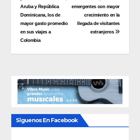
de
Aruba y República
emergentes con mayor
entradas
Dominicana, los de
crecimiento en la
mayor gasto promedio
llegada de visitantes
en sus viajes a
extranjeros
Colombia
Siguenos En Facebook