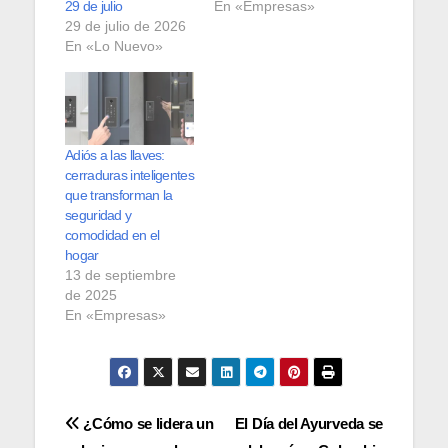
29 de julio
En «Empresas»
29 de julio de 2026
En «Lo Nuevo»
Adiós a las llaves:
cerraduras inteligentes
que transforman la
seguridad y
comodidad en el
hogar
13 de septiembre
de 2025
En «Empresas»
Navegación
¿Cómo se lidera un
El Día del Ayurveda se