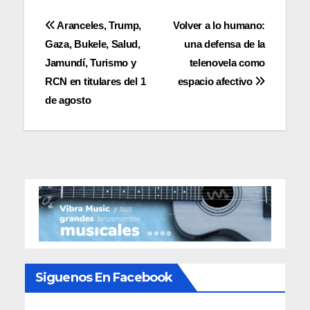
Navegación
Aranceles, Trump,
Volver a lo humano:
Gaza, Bukele, Salud,
una defensa de la
de
Jamundí, Turismo y
telenovela como
entradas
RCN en titulares del 1
espacio afectivo
de agosto
Siguenos En Facebook