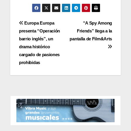
Navegación
Europa Europa
“A Spy Among
presenta “Operación
Friends” llega a la
de
barrio inglés”, un
pantalla de Film&Arts
entradas
drama histórico
cargado de pasiones
prohibidas