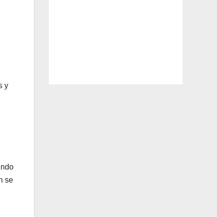
s y
undo
n se