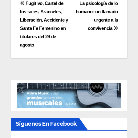
Navegación
Fugitivo, Cartel de
La psicología de lo
los soles, Aranceles,
humano: un llamado
de
Liberación, Accidente y
urgente a la
entradas
Santa Fe Femenino en
convivencia
titulares del 29 de
agosto
Siguenos En Facebook