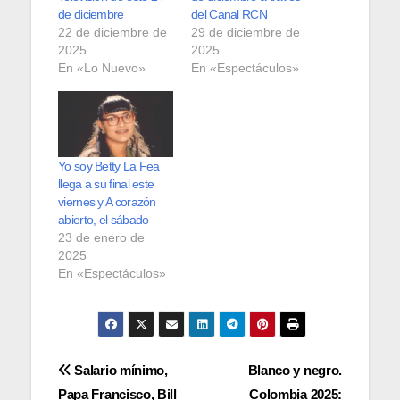
de diciembre
del Canal RCN
22 de diciembre de
29 de diciembre de
2025
2025
En «Lo Nuevo»
En «Espectáculos»
Yo soy Betty La Fea
llega a su final este
viernes y A corazón
abierto, el sábado
23 de enero de
2025
En «Espectáculos»
Navegación
Salario mínimo,
Blanco y negro.
Papa Francisco, Bill
Colombia 2025: