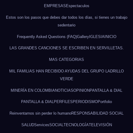
EMPRESAS
Espectaculos
Estos son los pasos que debes dar todos los días, si tienes un trabajo
sedentario
Frequently Asked Questions (FAQ)
Gallery
IGLESIA
INICIO
LAS GRANDES CANCIONES SE ESCRIBEN EN SERVILLETAS.
MAS CATEGORIAS
MIL FAMILIAS HAN RECIBIDO AYUDAS DEL GRUPO LADRILLO
VERDE
MINERÍA EN COLOMBIA
NOTICIAS
OPINION
PANTALLA & DIAL
PANTALLA & DIAL
PERFILES
PERIODISMO
Portfolio
Reinventarnos sin perder lo humano
RESPONSABILIDAD SOCIAL
SALUD
Services
SOCIAL
TECNOLOGÍA
TELEVISIÓN