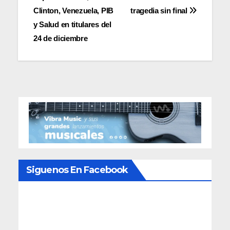
de
Clinton, Venezuela, PIB
tragedia sin final
entradas
y Salud en titulares del
24 de diciembre
Siguenos En Facebook