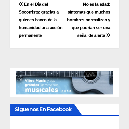
Navegación
En el Día del
No es la edad:
Socorrista: gracias a
síntomas que muchos
de
quienes hacen de la
hombres normalizan y
entradas
humanidad una acción
que podrían ser una
permanente
señal de alerta
Siguenos En Facebook