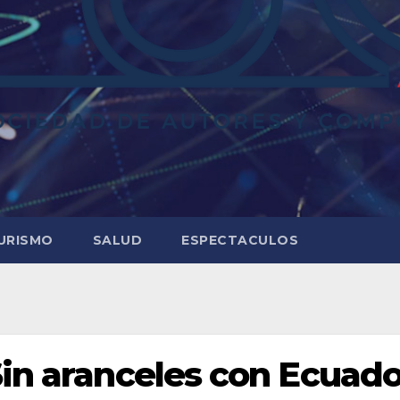
URISMO
SALUD
ESPECTACULOS
Sin aranceles con Ecuado