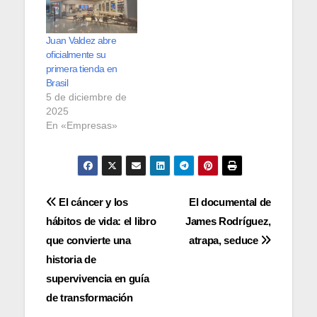
Juan Valdez abre
oficialmente su
primera tienda en
Brasil
5 de diciembre de
2025
En «Empresas»
Navegación
El cáncer y los
El documental de
hábitos de vida: el libro
James Rodríguez,
de
que convierte una
atrapa, seduce
entradas
historia de
supervivencia en guía
de transformación