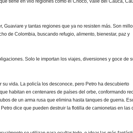
 que tiene en vilo regiones como el Chocó, Valle del Cauca, Ca
, Guaviare y tantas regiones que ya no resisten más. Son mill
ho de Colombia, buscando refugio, alimento, bienestar, paz y
ligaciones. Solo le importan los viajes, diversiones y goce de 
 su vida. La policía los desconoce, pero Petro ha descubierto
 que habitan en centenares de países del orbe, conformando re
tubos de un arma rusa que elimina hasta tanques de guerra. Es
Petro dice que pueden destruir la flotilla de camionetas en las
usualmente se utilizan para ocultar todo, e idear las más fantást