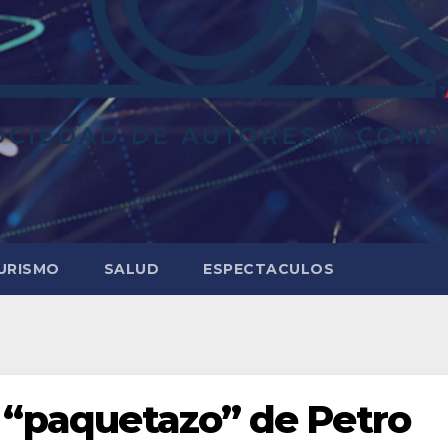
URISMO
SALUD
ESPECTACULOS
l “paquetazo” de Petro