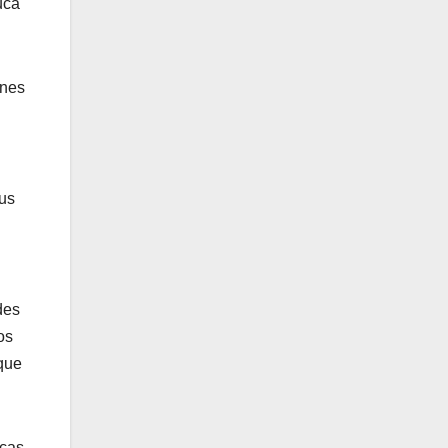
uca
ones
sus
des
os
 que
icas