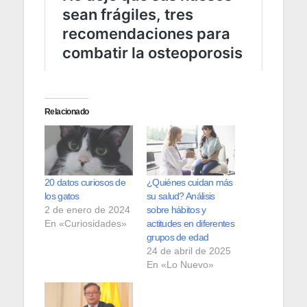
Relacionado
20 datos curiosos de
¿Quiénes cuidan más
los gatos
su salud? Análisis
2 de enero de 2024
sobre hábitos y
En «Curiosidades»
actitudes en diferentes
grupos de edad
24 de abril de 2025
En «Lo Nuevo»