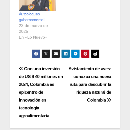
Autobloqueo
gubernamental
23 de marzo de
2025
En «Lo Nuevo»
Navegación
Con una inversión
Avistamiento de aves:
de US $ 40 millones en
conozca una nueva
de
2024, Colombia es
ruta para descubrir la
entradas
epicentro de
riqueza natural de
innovación en
Colombia
tecnología
agroalimentaria