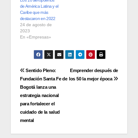
de América Latina y el
Caribe que más
destacaron en 2022
24 de agosto de
2023
En «Empresas»
Navegación
Sentido Pleno:
Emprender después de
Fundación Santa Fe de
los 50 la mejor época
de
Bogotá lanza una
entradas
estrategia nacional
para fortalecer el
cuidado de la salud
mental