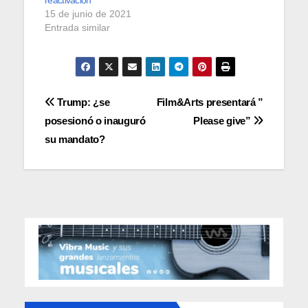
reactivación
15 de junio de 2021
Entrada similar
Navegación
Trump: ¿se
Film&Arts presentará ”
posesionó o inauguró
Please give”
de
su mandato?
entradas