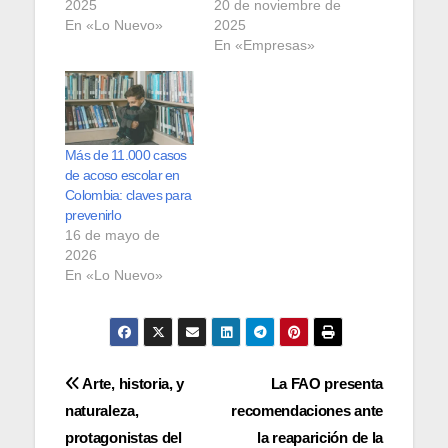
2025
20 de noviembre de
En «Lo Nuevo»
2025
En «Empresas»
Más de 11.000 casos
de acoso escolar en
Colombia: claves para
prevenirlo
16 de mayo de
2026
En «Lo Nuevo»
Navegación
Arte, historia, y
La FAO presenta
naturaleza,
recomendaciones ante
de
protagonistas del
la reaparición de la