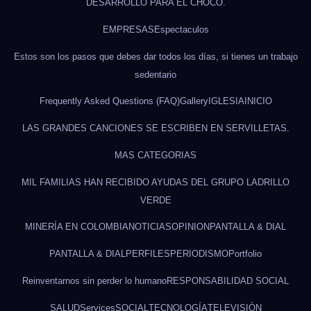
DESARROLLO PARA EL CHOCÓ.
EMPRESAS
Espectaculos
Estos son los pasos que debes dar todos los días, si tienes un trabajo
sedentario
Frequently Asked Questions (FAQ)
Gallery
IGLESIA
INICIO
LAS GRANDES CANCIONES SE ESCRIBEN EN SERVILLETAS.
MAS CATEGORIAS
MIL FAMILIAS HAN RECIBIDO AYUDAS DEL GRUPO LADRILLO
VERDE
MINERÍA EN COLOMBIA
NOTICIAS
OPINION
PANTALLA & DIAL
PANTALLA & DIAL
PERFILES
PERIODISMO
Portfolio
Reinventarnos sin perder lo humano
RESPONSABILIDAD SOCIAL
SALUD
Services
SOCIAL
TECNOLOGÍA
TELEVISIÓN