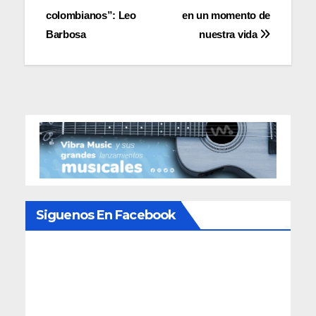
entradas
colombianos”: Leo
en un momento de
Barbosa
nuestra vida
Siguenos En Facebook