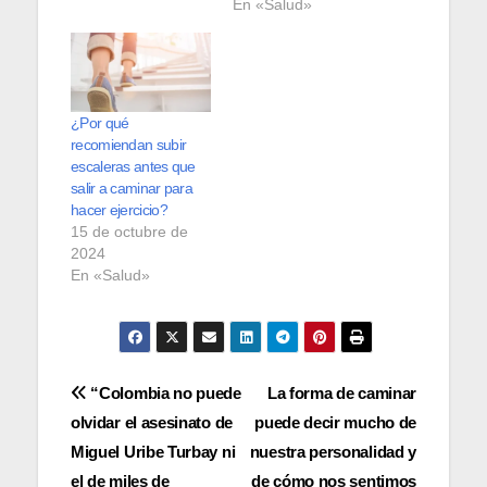
En «Salud»
¿Por qué
recomiendan subir
escaleras antes que
salir a caminar para
hacer ejercicio?
15 de octubre de
2024
En «Salud»
Navegación
“Colombia no puede
La forma de caminar
olvidar el asesinato de
puede decir mucho de
de
Miguel Uribe Turbay ni
nuestra personalidad y
el de miles de
de cómo nos sentimos