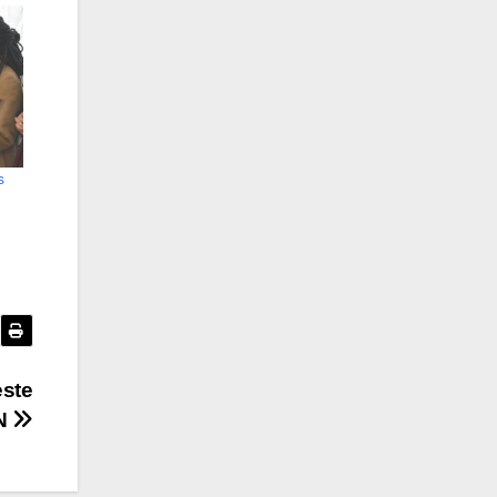
s
este
CN