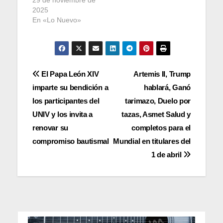
2025
En «Lo Nuevo»
Navegación
El Papa León XIV
Artemis II, Trump
imparte su bendición a
hablará, Ganó
de
los participantes del
tarimazo, Duelo por
entradas
UNIV y los invita a
tazas, Asmet Salud y
renovar su
completos para el
compromiso bautismal
Mundial en titulares del
1 de abril