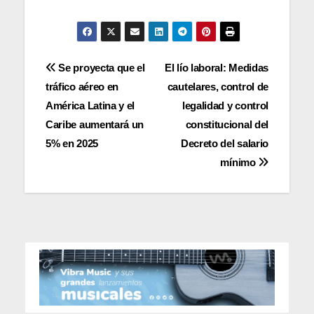
Navegación
Se proyecta que el
El lío laboral: Medidas
tráfico aéreo en
cautelares, control de
de
América Latina y el
legalidad y control
entradas
Caribe aumentará un
constitucional del
5% en 2025
Decreto del salario
mínimo