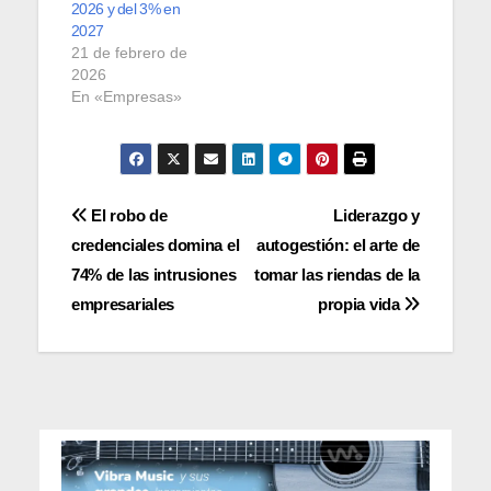
2026 y del 3% en
2027
21 de febrero de
2026
En «Empresas»
Navegación
El robo de
Liderazgo y
credenciales domina el
autogestión: el arte de
de
74% de las intrusiones
tomar las riendas de la
entradas
empresariales
propia vida