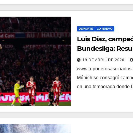
DEPORTE
LO NUEVO
Luis Díaz, campe
Bundesliga: Resu
19 DE ABRIL DE 2026
www.reporterosasociados.
Múnich se consagró campeó
en una temporada donde L