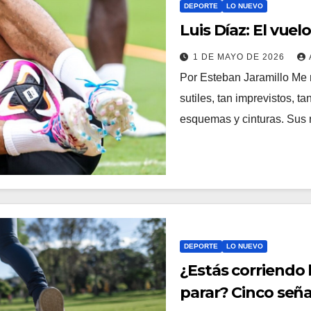
DEPORTE
LO NUEVO
Luis Díaz: El vuel
1 DE MAYO DE 2026
Por Esteban Jaramillo Me 
sutiles, tan imprevistos,
esquemas y cinturas. Sus
DEPORTE
LO NUEVO
¿Estás corriendo 
parar? Cinco seña