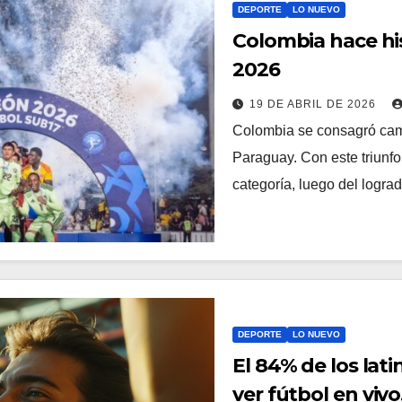
DEPORTE
LO NUEVO
Colombia hace hi
2026
19 DE ABRIL DE 2026
Colombia se consagró ca
Paraguay. Con este triunfo,
categoría, luego del logr
DEPORTE
LO NUEVO
El 84% de los lat
ver fútbol en viv