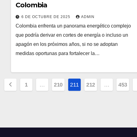
Colombia
6 DE OCTUBRE DE 2025
ADMIN
Colombia enfrenta un panorama energético complejo
que podría derivar en cortes de energía o incluso un
apagón en los próximos años, si no se adoptan
medidas oportunas para fortalecer la…
Paginación
1
…
210
211
212
…
453
de
entradas