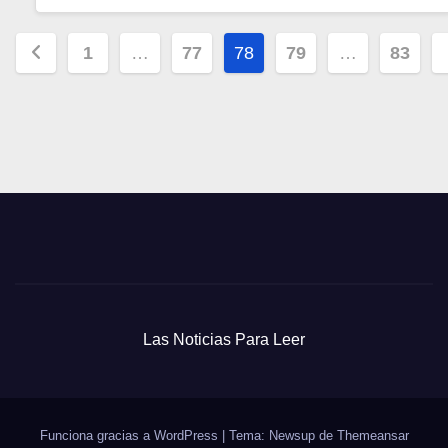
Paginación
1
…
77
78
79
…
83
de
entradas
Las Noticias Para Leer
Funciona gracias a WordPress
|
Tema: Newsup de
Themeansar