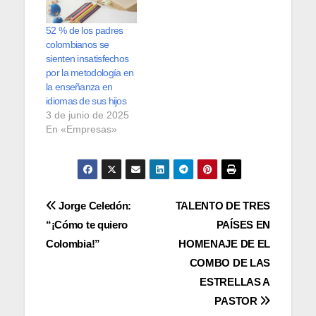
52 % de los padres
colombianos se
sienten insatisfechos
por la metodología en
la enseñanza en
idiomas de sus hijos
3 de junio de 2025
En «Empresas»
Navegación
Jorge Celedón:
TALENTO DE TRES
“¡Cómo te quiero
PAÍSES EN
de
Colombia!”
HOMENAJE DE EL
entradas
COMBO DE LAS
ESTRELLAS A
PASTOR