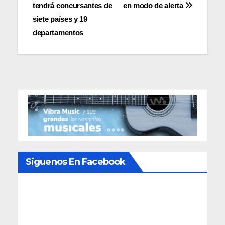
de
tendrá concursantes de
en modo de alerta
entradas
siete países y 19
departamentos
Siguenos En Facebook