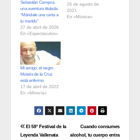
Sebastián Campos:
26 de agosto de
una aventura titulada
2021
“Mándale una carta a
En «Música»
tu marido”
27 de abril de 2026
En «Espectáculos»
Mi amigo, el negro
Moisés de la Cruz
está enfermo
17 de abril de 2022
En «Minería»
Navegación
El 59° Festival de la
Cuando consumes
Leyenda Vallenata
alcohol, tu cuerpo entra