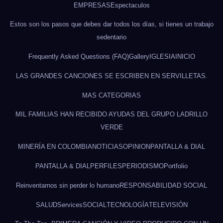
EMPRESAS
Espectaculos
Estos son los pasos que debes dar todos los días, si tienes un trabajo
sedentario
Frequently Asked Questions (FAQ)
Gallery
IGLESIA
INICIO
LAS GRANDES CANCIONES SE ESCRIBEN EN SERVILLETAS.
MAS CATEGORIAS
MIL FAMILIAS HAN RECIBIDO AYUDAS DEL GRUPO LADRILLO
VERDE
MINERÍA EN COLOMBIA
NOTICIAS
OPINION
PANTALLA & DIAL
PANTALLA & DIAL
PERFILES
PERIODISMO
Portfolio
Reinventarnos sin perder lo humano
RESPONSABILIDAD SOCIAL
SALUD
Services
SOCIAL
TECNOLOGÍA
TELEVISIÓN