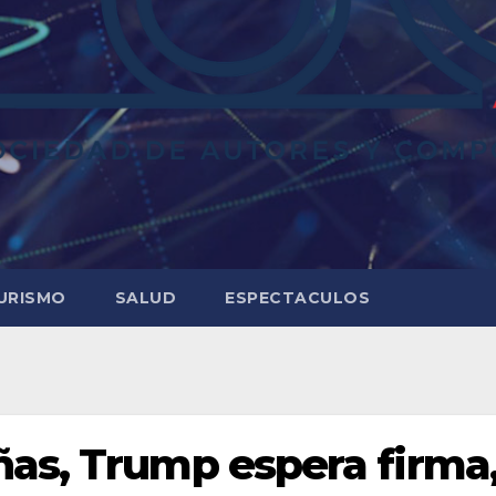
URISMO
SALUD
ESPECTACULOS
as, Trump espera firma