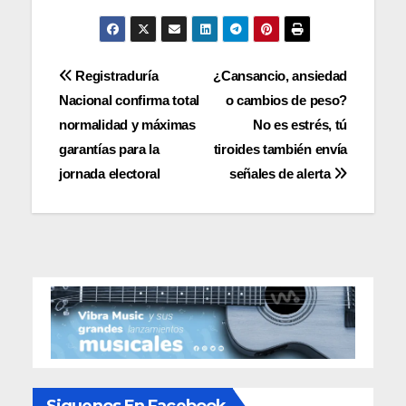
Navegación
Registraduría
¿Cansancio, ansiedad
Nacional confirma total
o cambios de peso?
de
normalidad y máximas
No es estrés, tú
entradas
garantías para la
tiroides también envía
jornada electoral
señales de alerta
Siguenos En Facebook