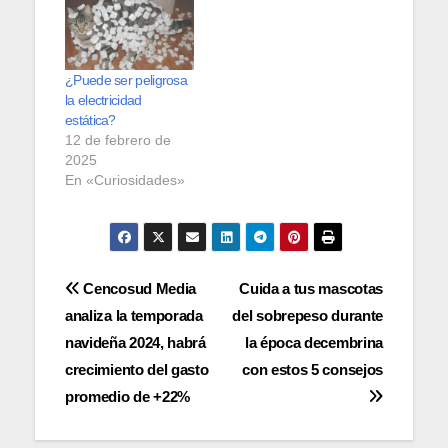
¿Puede ser peligrosa
la electricidad
estática?
12 de febrero de
2025
En «Curiosidades»
Navegación
Cencosud Media
Cuida a tus mascotas
analiza la temporada
del sobrepeso durante
de
navideña 2024, habrá
la época decembrina
entradas
crecimiento del gasto
con estos 5 consejos
promedio de +22%