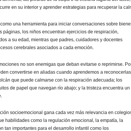
urre en su interior y aprender estrategias para recuperar la cal
como una herramienta para iniciar conversaciones sobre biene
s páginas, los niños encuentran ejercicios de respiración,
tados a su edad, mientras que padres, cuidadores y docentes
rocesos cerebrales asociados a cada emoción.
mociones no son enemigas que deban evitarse o reprimirse. Por
ueden convertirse en aliadas cuando aprendemos a reconocerlas
 volcán que puede calmarse con la respiración adecuada; los
itos de papel que navegan río abajo; y la tristeza encuentra un
.
cación socioemocional gana cada vez más relevancia en colegio
ue habilidades como la regulación emocional, la empatía, la
n tan importantes para el desarrollo infantil como los