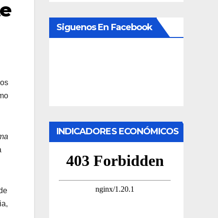
te
Siguenos En Facebook
los
omo
INDICADORES ECONÓMICOS
lma
a
 de
ia,