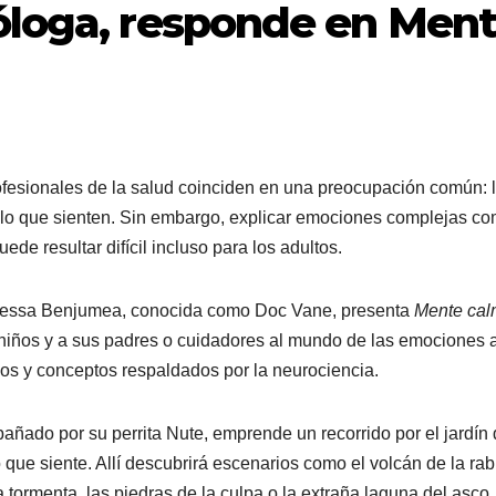
óloga, responde en Men
ofesionales de la salud coinciden en una preocupación común: 
lo que sienten. Sin embargo, explicar emociones complejas c
uede resultar difícil incluso para los adultos.
nessa Benjumea, conocida como Doc Vane, presenta
Mente ca
os niños y a sus padres o cuidadores al mundo de las emociones 
ticos y conceptos respaldados por la neurociencia.
añado por su perrita Nute, emprende un recorrido por el jardín
ue siente. Allí descubrirá escenarios como el volcán de la rab
a tormenta, las piedras de la culpa o la extraña laguna del asco,