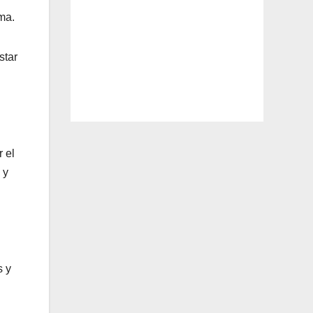
ma.
star
 el
 y
s y