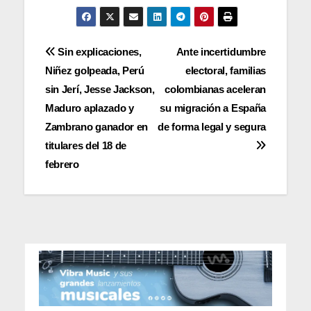
Navegación
Sin explicaciones,
Ante incertidumbre
Niñez golpeada, Perú
electoral, familias
de
sin Jerí, Jesse Jackson,
colombianas aceleran
entradas
Maduro aplazado y
su migración a España
Zambrano ganador en
de forma legal y segura
titulares del 18 de
febrero