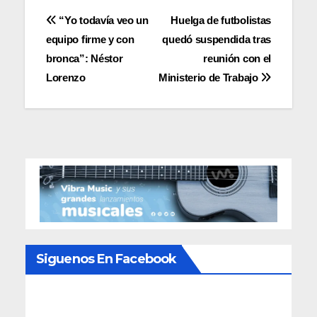
Navegación
“Yo todavía veo un
Huelga de futbolistas
equipo firme y con
quedó suspendida tras
de
bronca”: Néstor
reunión con el
entradas
Lorenzo
Ministerio de Trabajo
Siguenos En Facebook