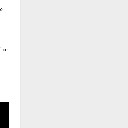
o.
í me