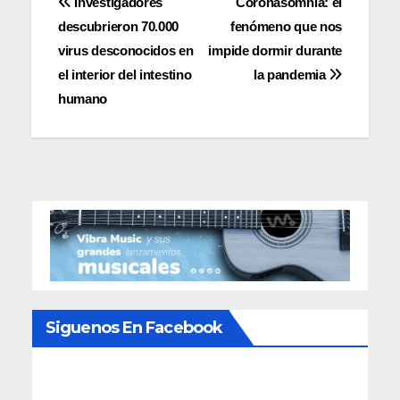
Navegación
Investigadores
Coronasomnia: el
descubrieron 70.000
fenómeno que nos
de
virus desconocidos en
impide dormir durante
entradas
el interior del intestino
la pandemia
humano
Siguenos En Facebook