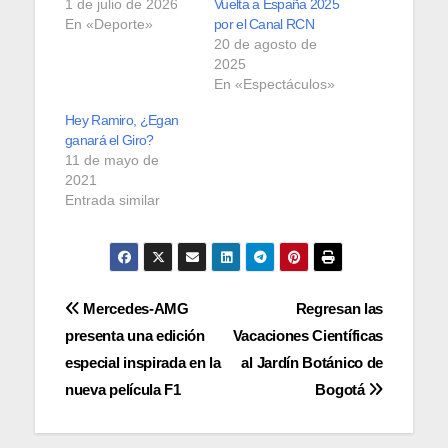
1 de julio de 2026
Vuelta a España 2025
En «Deporte»
por el Canal RCN
20 de agosto de
2025
En «Espectáculos»
Hey Ramiro, ¿Egan
ganará el Giro?
11 de mayo de
2021
Entrada similar
Navegación
Mercedes-AMG
Regresan las
presenta una edición
Vacaciones Científicas
de
especial inspirada en la
al Jardín Botánico de
entradas
nueva película F1
Bogotá