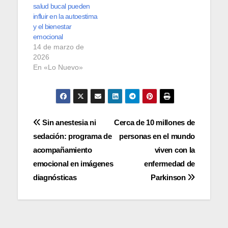
salud bucal pueden
influir en la autoestima
y el bienestar
emocional
14 de marzo de
2026
En «Lo Nuevo»
Navegación
Sin anestesia ni
Cerca de 10 millones de
sedación: programa de
personas en el mundo
de
acompañamiento
viven con la
entradas
emocional en imágenes
enfermedad de
diagnósticas
Parkinson