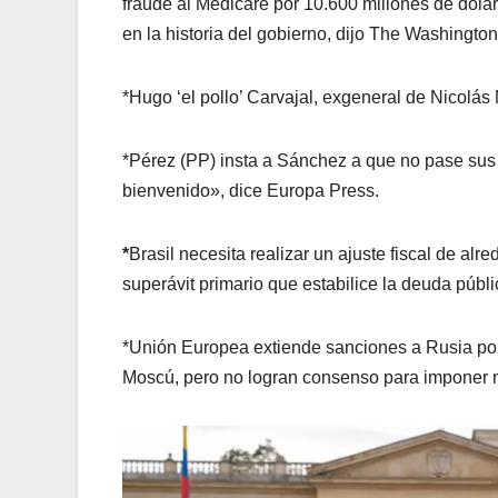
fraude al Medicare por 10.600 millones de dóla
en la historia del gobierno, dijo The Washington
*Hugo ‘el pollo’ Carvajal, exgeneral de Nicolás
*Pérez (PP) insta a Sánchez a que no pase sus 
bienvenido», dice Europa Press.
*
Brasil necesita realizar un ajuste fiscal de al
superávit primario que estabilice la deuda públic
*Unión Europea extiende sanciones a Rusia por
Moscú, pero no logran consenso para imponer n