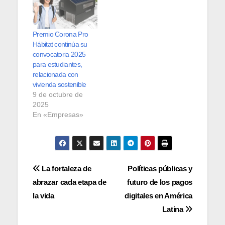
Premio Corona Pro
Hábitat continúa su
convocatoria 2025
para estudiantes,
relacionada con
vivienda sostenible
9 de octubre de
2025
En «Empresas»
Navegación
La fortaleza de
Políticas públicas y
abrazar cada etapa de
futuro de los pagos
de
la vida
digitales en América
entradas
Latina