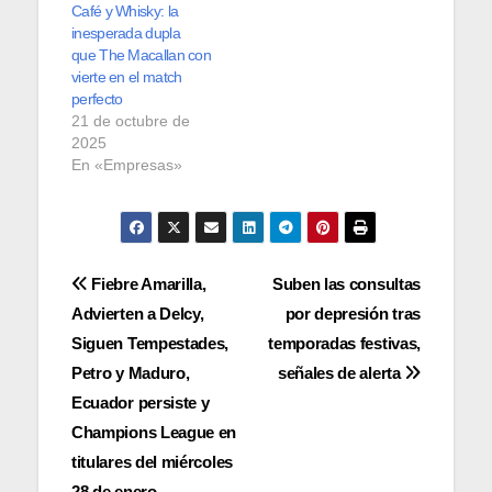
Café y Whisky: la
inesperada dupla
que The Macallan con
vierte en el match
perfecto
21 de octubre de
2025
En «Empresas»
Navegación
Fiebre Amarilla,
Suben las consultas
Advierten a Delcy,
por depresión tras
de
Siguen Tempestades,
temporadas festivas,
entradas
Petro y Maduro,
señales de alerta
Ecuador persiste y
Champions League en
titulares del miércoles
28 de enero