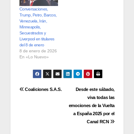
Conversaciones,
Trump, Petro, Barcos,
Venezuela, Irán,
Minneapolis,
Secuestrados y
Liverpool en titulares
del 8 de enero
8 de enero de 2026
En «Lo Nuevo»
Navegación
Coaliciones S.A.S.
Desde este sábado,
viva todas las
de
emociones de la Vuelta
entradas
a España 2025 por el
Canal RCN