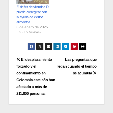
El déficit de vitamina D
puede corregirse con
la ayuda de ciertos
alimentos
6 de enero de 2025
En «Lo Nuevo»
Navegación
El desplazamiento
Las preguntas que
forzado y el
llegan cuando el tiempo
de
confinamiento en
se acumula
entradas
Colombia este año han
afectado a más de
211.000 personas