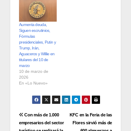
Aumenta deuda,
Siguen escrutinios,
Fórmulas
presidenciales, Putin y
Trump, Irán,
Aguaceros y Willie en
titulares del 10 de
marzo
10 de marzo de
2026
En «Lo Nuevo»
Navegación
Con más de 1.000
KFC en la Feria de las
empresarios del sector
Flores sirvió más de
de
turístico se realizará la
600 almuerzos a