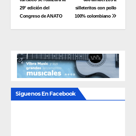
entradas
29° edición del
silleteritos con pollo
Congreso de ANATO
100% colombiano
Siguenos En Facebook