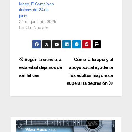
Metro, El Campín en
titulares del 24 de
junio
24 de junio de 2025
En «Lo Nuevo»
Navegación
Según la ciencia, a
Cómo la terapia y el
esta edad dejamos de
apoyo social ayudan a
de
ser felices
los adultos mayores a
entradas
superar la depresión