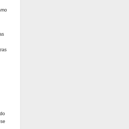
ismo
as
tras
ndo
 se