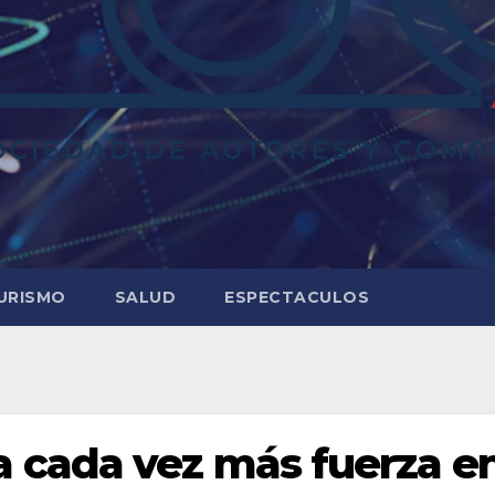
URISMO
SALUD
ESPECTACULOS
cada vez más fuerza e