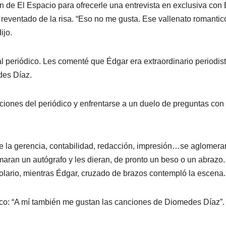
n de El Espacio para ofrecerle una entrevista en exclusiva con 
 reventado de la risa. “Eso no me gusta. Ese vallenato romantic
ijo.
l periódico. Les comenté que Édgar era extraordinario periodist
des Díaz.
laciones del periódico y enfrentarse a un duelo de preguntas con
e la gerencia, contabilidad, redacción, impresión…se aglomera
rmaran un autógrafo y les dieran, de pronto un beso o un abrazo
lario, mientras Édgar, cruzado de brazos contempló la escena.
zco: “A mí también me gustan las canciones de Diomedes Díaz”.