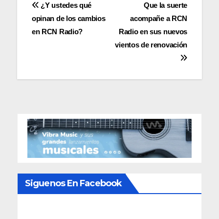
Navegación
¿Y ustedes qué
Que la suerte
opinan de los cambios
acompañe a RCN
de
en RCN Radio?
Radio en sus nuevos
entradas
vientos de renovación
Siguenos En Facebook